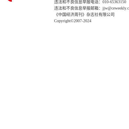
违法和不良信息举报电话：010-65363150
违法和不良信息举报邮箱：jjw@ceweekly.c
《中国经济周刊》杂志社有限公司
Copyright©2007-2024