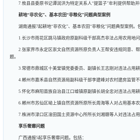
7.攸县县委原书记谭润洪为特定关系人“提篮子”牟利提供帮助
耕地“非农化”、基本农田“非粮化”问题典型案例
湖南通报7起耕地“非农化”、基本农田“非粮化”问题典型案例。
1.长沙市雨花区跳马镇政府原副科级干部高杰非法占用农用地
2.张家界市永定区崇文自然资源所原负责人王帮安违规同意、
题。
3.常德市鼎城区十美堂镇党委委员、副镇长王志刚对违法占用
4.郴州市嘉禾县自然资源局副科级干部李建峰对农村建房监管
5.怀化市麻阳苗族自治县江口墟镇原副镇长胡全忠对违法占用
6.郴州市苏仙区坳上镇自然资源所原所长周海等人对占用基本
7.株洲市渌口区淦田国土资源中心所所长刘湘赣等人对违法占
享乐奢靡问题
广西通报5起享乐奢靡问题。包括：