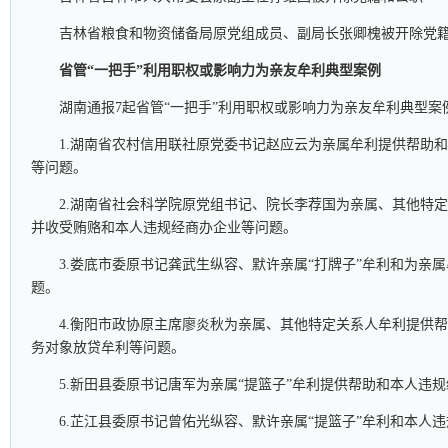
吉林省粮食和物资储备局原党组成员、副局长张卿槐被开除党
省管“一把手”利用职权或影响力为亲友牟利典型案例
湖南通报7起省管“一把手”利用职权或影响力为亲友牟利典型案
1.湖南省农村信用联社原党委书记赵应云为亲属牟利提供帮助
等问题。
2.湖南省社会科学院原党组书记、院长李荐国为亲属、其他特定
并收受贿赂和本人违规经商办企业等问题。
3.娄底市委原书记龚武生纵容、默许亲属“打牌子”牟利和为亲
题。
4.衡阳市政协原主席廖炎秋为亲属、其他特定关系人牟利提供
务对象放贷牟利等问题。
5.新田县委原书记唐军为亲属“提篮子”牟利提供帮助和本人违
6.芷江县委原书记曾佑光纵容、默许亲属“提篮子”牟利和本人