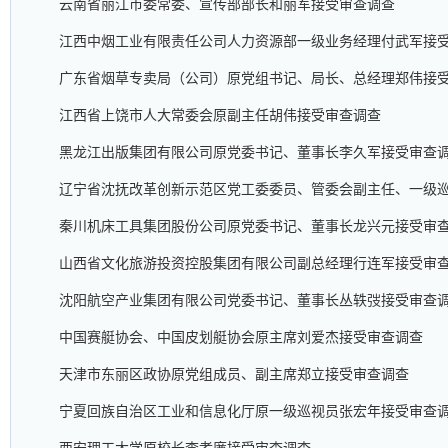
云南省丽江市委常委、宣传部部长和丽军接受审查调查
江西中烟工业有限责任公司人力资源部一级业务经理付武军接
广东省烟草专卖局（公司）原党组书记、局长、总经理郑伟接
江西省上饶市人大常委会原副主任胡伟接受审查调查
黑龙江出版集团有限公司原党委书记、董事长李久军接受审查
辽宁省沈抚改革创新示范区党工委委员、管委会副主任、一级
秦川机床工具集团股份公司原党委书记、董事长龙兴元接受审
山西省文化旅游投资控股集团有限公司副总经理行连军接受审
沈阳航空产业集团有限公司党委书记、董事长丛轶弢接受审查
中国赛艇协会、中国皮划艇协会原主席刘爱杰接受审查调查
天津市东丽区政协原党组成员、副主席郑立接受审查调查
宁夏回族自治区工业和信息化厅原一级巡视员张宏年接受审查