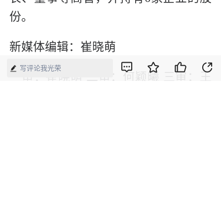
份。
新媒体编辑：崔晓萌
写评论我光荣
一审：崔晓萌 二审：何颖曦 三审：王
新景
版权声明：本网所有内容，凡注明“来源：中国经济周刊-经济网”、
“来源：中国经济周刊”、“来源：经济网”及带有中国经济周刊
LOGO、水印的所有文字、图片和音视频资料，版权均属《中国经
济周刊》杂志社有限公司所有，任何媒体、网站或个人未经协议授
权不得转载、摘编、链接、转贴或以其他方式使用。已经协议授权
的，在下载、转载使用时必须注明“来源：中国经济周刊-经济网”、
“来源：中国经济周刊”、“来源：经济网”，不得改动标题及文字内
容，违者将依法追究责任。 凡本网注明“来源：XXX（非中国经济
周刊或经济网）”的文/图等稿件，均转载自其它媒体，转载目的在
于传递更多信息，并不代表本网赞同其观点和对其真实性负责。如