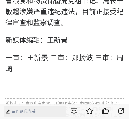
省粮食和物资储备局党组书记、局长辛
敏超涉嫌严重违纪违法，目前正接受纪
律审查和监察调查。
新媒体编辑：王新景
一审：王新景 二审：郑扬波 三审：周
琦
版权声明：本网所有内容，凡注明“来源：中国经济周刊-经济网”、
“来源：中国经济周刊”、“来源：经济网”及带有中国经济周刊
写评论我光荣
LOGO、水印的所有文字、图片和音视频资料，版权均属《中国经
济周刊》杂志社有限公司所有，任何媒体、网站或个人未经协议授
权不得转载、摘编、链接、转贴或以其他方式使用。已经协议授权