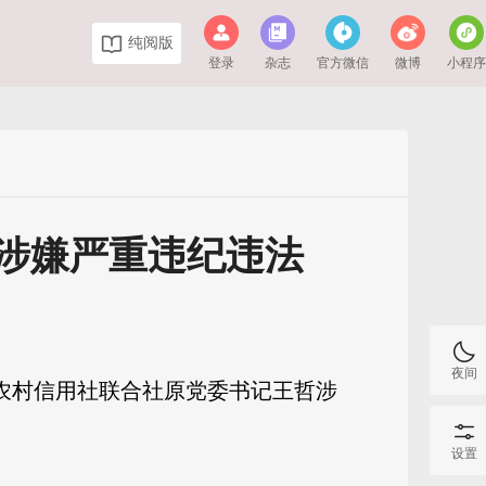
纯阅版
登录
杂志
官方微信
微博
小程
涉嫌严重违纪违法
夜间
省农村信用社联合社原党委书记王哲涉
设置