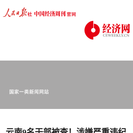
云南9名干部被查！涉嫌严重违纪