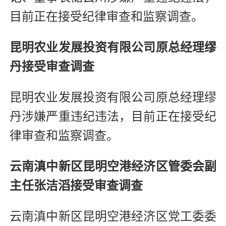
目前正在接受纪律审查和监察调查。
昆明农业发展投资有限公司原总经理缪
丹接受审查调查
昆明农业发展投资有限公司原总经理缪
丹涉嫌严重违纪违法，目前正在接受纪
律审查和监察调查。
云南滇中新区昆明空港经济区管委会副
主任张洁滔接受审查调查
云南滇中新区昆明空港经济区党工委委