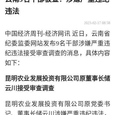
违法
2023-02-17 08:58
中国经济周刊-经济网讯 近日，云南省
纪委监委网站发布9名干部涉嫌严重违
纪违法接受审查调查的消息，具体内容
如下：
昆明农业发展投资有限公司原董事长储
云川接受审查调查
昆明农业发展投资有限公司原党委书
记、董事长储云川涉嫌严重违纪违法，