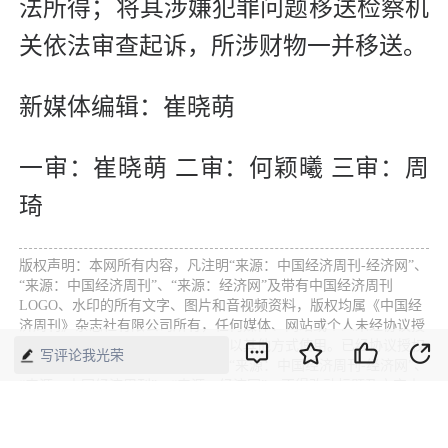
法所得；将其涉嫌犯罪问题移送检察机
关依法审查起诉，所涉财物一并移送。
新媒体编辑：崔晓萌
一审：崔晓萌 二审：何颖曦 三审：周
琦
版权声明：本网所有内容，凡注明“来源：中国经济周刊-经济网”、
“来源：中国经济周刊”、“来源：经济网”及带有中国经济周刊
LOGO、水印的所有文字、图片和音视频资料，版权均属《中国经
济周刊》杂志社有限公司所有，任何媒体、网站或个人未经协议授
权不得转载、摘编、链接、转贴或以其他方式使用。已经协议授权
写评论我光荣
的，在下载、转载使用时必须注明“来源：中国经济周刊-经济网”、
“来源：中国经济周刊”、“来源：经济网”，不得改动标题及文字内
容，违者将依法追究责任。 凡本网注明“来源：XXX（非中国经济
周刊或经济网）”的文/图等稿件，均转载自其它媒体，转载目的在
于传递更多信息，并不代表本网赞同其观点和对其真实性负责。如