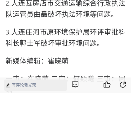
2.大连瓦房店市交通运输综合行政执法
队运管员曲矗破坏执法环境等问题。
3.大连庄河市原环境保护局环评审批科
科长郭士军破坏审批环境问题。
新媒体编辑：崔晓萌
一审：崔晓萌 二审：何颖曦 三审：周
写评论我光荣
琦
版权声明：本网所有内容，凡注明“来源：中国经济周刊-经济网”、
“来源：中国经济周刊”、“来源：经济网”及带有中国经济周刊
LOGO、水印的所有文字、图片和音视频资料，版权均属《中国经
济周刊》杂志社有限公司所有，任何媒体、网站或个人未经协议授
权不得转载、摘编、链接、转贴或以其他方式使用。已经协议授权