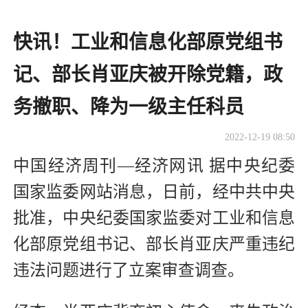
快讯！工业和信息化部原党组书
记、部长肖亚庆被开除党籍，政
务撤职、降为一级主任科员
2022-12-19 08:50
中国经济周刊—经济网讯 据中央纪委
国家监委网站消息，日前，经中共中央
批准，中央纪委国家监委对工业和信息
化部原党组书记、部长肖亚庆严重违纪
违法问题进行了立案审查调查。