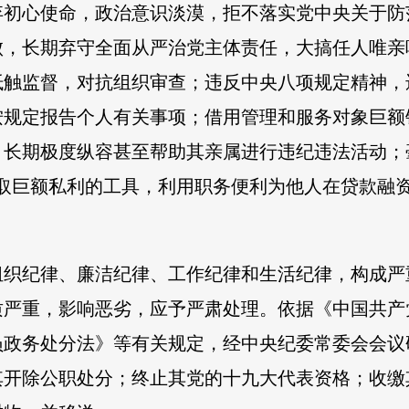
弃初心使命，政治意识淡漠，拒不落实党中央关于防
败，长期弃守全面从严治党主体责任，大搞任人唯亲
抵触监督，对抗组织审查；违反中央八项规定精神，
按规定报告个人有关事项；借用管理和服务对象巨额
，长期极度纵容甚至帮助其亲属进行违纪违法活动；
攫取巨额私利的工具，利用职务便利为他人在贷款融
组织纪律、廉洁纪律、工作纪律和生活纪律，构成严
质严重，影响恶劣，应予严肃处理。依据《中国共产
员政务处分法》等有关规定，经中央纪委常委会会议
其开除公职处分；终止其党的十九大代表资格；收缴