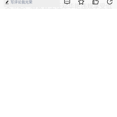
写评论我光荣
支书记、居委会主任邓华艳违规享受低
收入家庭保障性住房问题。
新媒体编辑：崔晓萌
一审：崔晓萌 二审：何颖曦 三审：周
琦
版权声明：本网所有内容，凡注明“来源：中国经济周刊-经济网”、
“来源：中国经济周刊”、“来源：经济网”及带有中国经济周刊
LOGO、水印的所有文字、图片和音视频资料，版权均属《中国经
济周刊》杂志社有限公司所有，任何媒体、网站或个人未经协议授
权不得转载、摘编、链接、转贴或以其他方式使用。已经协议授权
的，在下载、转载使用时必须注明“来源：中国经济周刊-经济网”、
“来源：中国经济周刊”、“来源：经济网”，不得改动标题及文字内
容，违者将依法追究责任。 凡本网注明“来源：XXX（非中国经济
周刊或经济网）”的文/图等稿件，均转载自其它媒体，转载目的在