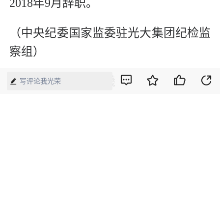
2018年9月辞职。
（中央纪委国家监委驻光大集团纪检监
察组）
新媒体编辑：何颖曦
写评论我光荣
版权声明：本网所有内容，凡注明“来源：中国经济周刊-经济网”、
“来源：中国经济周刊”、“来源：经济网”及带有中国经济周刊
LOGO、水印的所有文字、图片和音视频资料，版权均属《中国经
济周刊》杂志社有限公司所有，任何媒体、网站或个人未经协议授
权不得转载、摘编、链接、转贴或以其他方式使用。已经协议授权
的，在下载、转载使用时必须注明“来源：中国经济周刊-经济网”、
“来源：中国经济周刊”、“来源：经济网”，不得改动标题及文字内
容，违者将依法追究责任。 凡本网注明“来源：XXX（非中国经济
周刊或经济网）”的文/图等稿件，均转载自其它媒体，转载目的在
于传递更多信息，并不代表本网赞同其观点和对其真实性负责。如
其他媒体、网站或个人转载使用，请与著作权人联系，并自负法律
责任。