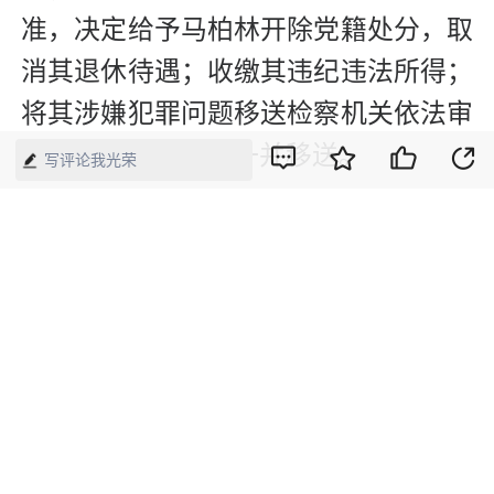
准，决定给予马柏林开除党籍处分，取
消其退休待遇；收缴其违纪违法所得；
将其涉嫌犯罪问题移送检察机关依法审
查起诉，所涉财物一并移送。
写评论我光荣
新媒体编辑：崔晓萌
版权声明：本网所有内容，凡注明“来源：中国经济周刊-经济网”、
“来源：中国经济周刊”、“来源：经济网”及带有中国经济周刊
LOGO、水印的所有文字、图片和音视频资料，版权均属《中国经
济周刊》杂志社有限公司所有，任何媒体、网站或个人未经协议授
权不得转载、摘编、链接、转贴或以其他方式使用。已经协议授权
的，在下载、转载使用时必须注明“来源：中国经济周刊-经济网”、
“来源：中国经济周刊”、“来源：经济网”，不得改动标题及文字内
容，违者将依法追究责任。 凡本网注明“来源：XXX（非中国经济
周刊或经济网）”的文/图等稿件，均转载自其它媒体，转载目的在
于传递更多信息，并不代表本网赞同其观点和对其真实性负责。如