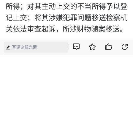
所得；对其主动上交的不当所得予以登
记上交；将其涉嫌犯罪问题移送检察机
关依法审查起诉，所涉财物随案移送。
新媒体编辑：崔晓萌
写评论我光荣
版权声明：本网所有内容，凡注明“来源：中国经济周刊-经济网”、
“来源：中国经济周刊”、“来源：经济网”及带有中国经济周刊
LOGO、水印的所有文字、图片和音视频资料，版权均属《中国经
济周刊》杂志社有限公司所有，任何媒体、网站或个人未经协议授
权不得转载、摘编、链接、转贴或以其他方式使用。已经协议授权
的，在下载、转载使用时必须注明“来源：中国经济周刊-经济网”、
“来源：中国经济周刊”、“来源：经济网”，不得改动标题及文字内
容，违者将依法追究责任。 凡本网注明“来源：XXX（非中国经济
周刊或经济网）”的文/图等稿件，均转载自其它媒体，转载目的在
于传递更多信息，并不代表本网赞同其观点和对其真实性负责。如
其他媒体、网站或个人转载使用，请与著作权人联系，并自负法律
责任。