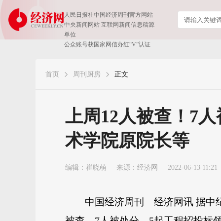
人民日报社中国经济周刊官方网站
中央新闻网站 互联网新闻信息稿源
单位
公众账号获国家网信办红“V”认证
首页
周刊厨房
正文
上周12人被查！7
术学院原院长等
编辑：崔晓萌
来源：
经济网
2022-06-13 11:21
中国经济周刊—经济网讯 据中
被查、7人被处分，5起工程招投标