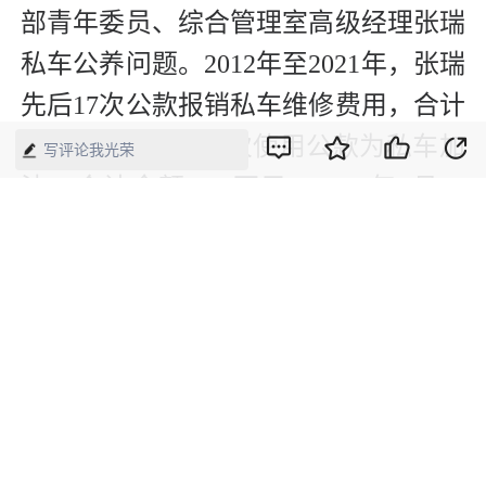
部青年委员、综合管理室高级经理张瑞
私车公养问题。2012年至2021年，张瑞
先后17次公款报销私车维修费用，合计
金额5.51万元；多次使用公款为私车加
写评论我光荣
油，合计金额4.45万元。2022年5月，
张瑞受到撤销党内职务、撤职处分，限
期调离。违纪所得予以退赔。
新媒体编辑：崔晓萌
版权声明：本网所有内容，凡注明“来源：中国经济周刊-经济网”、
“来源：中国经济周刊”、“来源：经济网”及带有中国经济周刊
LOGO、水印的所有文字、图片和音视频资料，版权均属《中国经
济周刊》杂志社有限公司所有，任何媒体、网站或个人未经协议授