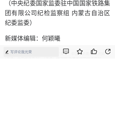
（中央纪委国家监委驻中国国家铁路集
团有限公司纪检监察组 内蒙古自治区
纪委监委）
新媒体编辑：何颖曦
写评论我光荣
版权声明：本网所有内容，凡注明“来源：中国经济周刊-经济网”、
“来源：中国经济周刊”、“来源：经济网”及带有中国经济周刊
LOGO、水印的所有文字、图片和音视频资料，版权均属《中国经
济周刊》杂志社有限公司所有，任何媒体、网站或个人未经协议授
权不得转载、摘编、链接、转贴或以其他方式使用。已经协议授权
的，在下载、转载使用时必须注明“来源：中国经济周刊-经济网”、
“来源：中国经济周刊”、“来源：经济网”，不得改动标题及文字内
容，违者将依法追究责任。 凡本网注明“来源：XXX（非中国经济
周刊或经济网）”的文/图等稿件，均转载自其它媒体，转载目的在
于传递更多信息，并不代表本网赞同其观点和对其真实性负责。如
其他媒体、网站或个人转载使用，请与著作权人联系，并自负法律
责任。