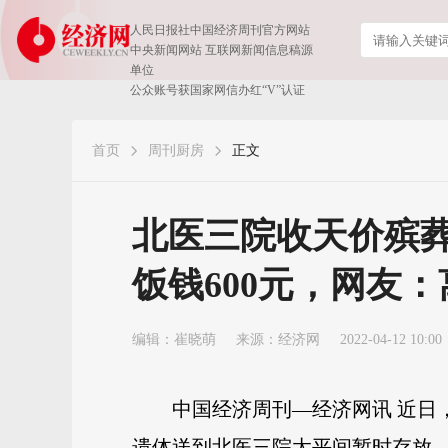
人民日报社中国经济周刊官方网站
中央新闻网站 互联网新闻信息稿源
单位
公众账号获国家网信办红“V”认证
首页
周刊厨房
正文
北医三院收天价殡葬
饭钱600元，网友：
编辑：崔晓萌
来源：
经济网
2022-04-12 10:00
中国经济周刊—经济网讯 近日
遗体送到北医三院太平间暂时存放，