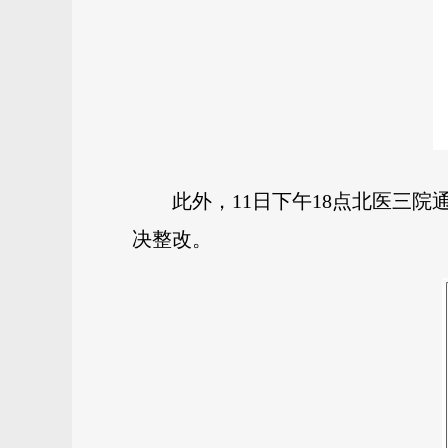
此外，11日
下午18点
北医三院
决整改。