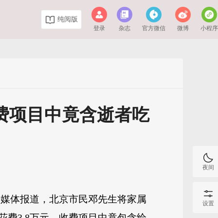
纯阅版
登录
杂志
官方微信
微博
小程
收费项目中竟含逝者吃
夜间
据媒体报道，北京市民邓先生将家属
设置
费3.8万元，收费项目中竟包含给