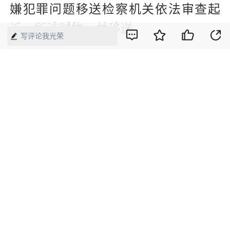
嫌犯罪问题移送检察机关依法审查起
诉，所涉财物一并移送。
写评论我光荣
新媒体编辑：崔晓萌
版权声明：本网所有内容，凡注明“来源：中国经济周刊-经济网”、
“来源：中国经济周刊”、“来源：经济网”及带有中国经济周刊
LOGO、水印的所有文字、图片和音视频资料，版权均属《中国经
济周刊》杂志社有限公司所有，任何媒体、网站或个人未经协议授
权不得转载、摘编、链接、转贴或以其他方式使用。已经协议授权
的，在下载、转载使用时必须注明“来源：中国经济周刊-经济网”、
“来源：中国经济周刊”、“来源：经济网”，不得改动标题及文字内
容，违者将依法追究责任。 凡本网注明“来源：XXX（非中国经济
周刊或经济网）”的文/图等稿件，均转载自其它媒体，转载目的在
于传递更多信息，并不代表本网赞同其观点和对其真实性负责。如
其他媒体、网站或个人转载使用，请与著作权人联系，并自负法律
责任。