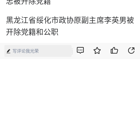
忠被开除党籍
黑龙江省绥化市政协原副主席李英男被
开除党籍和公职
新媒体编辑：崔晓萌
写评论我光荣
版权声明：本网所有内容，凡注明“来源：中国经济周刊-经济网”、
“来源：中国经济周刊”、“来源：经济网”及带有中国经济周刊
LOGO、水印的所有文字、图片和音视频资料，版权均属《中国经
济周刊》杂志社有限公司所有，任何媒体、网站或个人未经协议授
权不得转载、摘编、链接、转贴或以其他方式使用。已经协议授权
的，在下载、转载使用时必须注明“来源：中国经济周刊-经济网”、
“来源：中国经济周刊”、“来源：经济网”，不得改动标题及文字内
容，违者将依法追究责任。 凡本网注明“来源：XXX（非中国经济
周刊或经济网）”的文/图等稿件，均转载自其它媒体，转载目的在
于传递更多信息，并不代表本网赞同其观点和对其真实性负责。如
其他媒体、网站或个人转载使用，请与著作权人联系，并自负法律
责任。