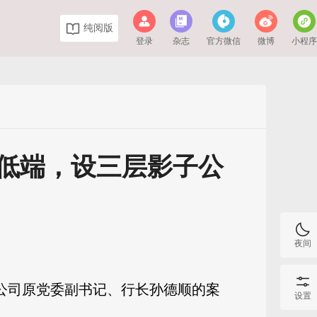
纯阅版
登录
杂志
官方微信
微博
小程
低端，设三层影子公
夜间
限公司原党委副书记、行长孙德顺的案
设置
。