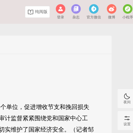
纯阅版
登录
杂志
官方微信
微博
小程
夜间
万多个单位，促进增收节支和挽回损失
，审计监督紧紧围绕党和国家中心工
设置
切实维护了国家经济安全。（记者邹