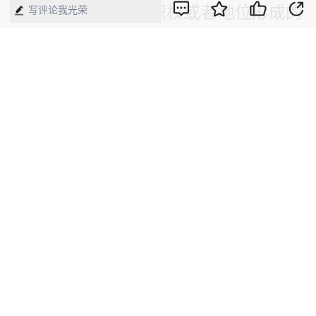
用职务上的便利和职权或者地位形成的
写评论我光荣
便利条件，在职务晋升、工程承揽、学
生招录等方面为他人谋取利益”，曲振
涛“身为高等院校的党员领导干部，本
应为人师表，遵纪守法，但其理想信念
丧失，背离初心使命，对党不忠诚、不
老实；纪法底线失守，以权谋私，擅权
妄为，破坏教育公平”。
新媒体编辑：崔晓萌
版权声明：本网所有内容，凡注明“来源：中国经济周刊-经济网”、
“来源：中国经济周刊”、“来源：经济网”及带有中国经济周刊
LOGO、水印的所有文字、图片和音视频资料，版权均属《中国经