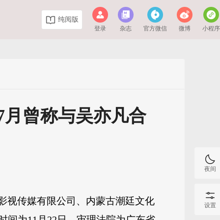
纯阅版
登录
杂志
官方微信
微博
小程
7月曾称与吴亦凡合
夜间
世影视传媒有限公司、内蒙古潮廷文化
设置
间为11月22日，审理法院为广东省