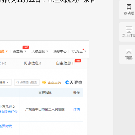
移动端
。
网上订
顶部