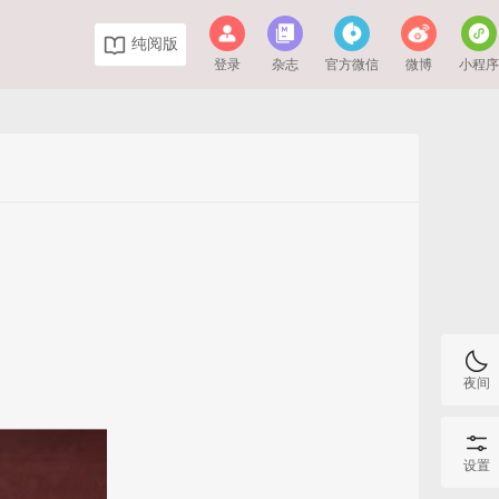
纯阅版
登录
杂志
官方微信
微博
小程
夜间
设置