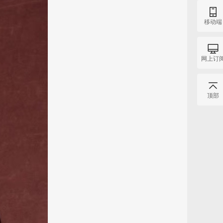
移动端
网上订
顶部