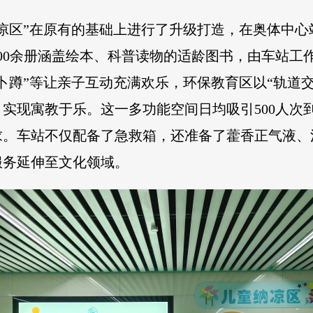
纳凉区”在原有的基础上进行了升级打造，在奥体中
00余册涵盖绘本、科普读物的适龄图书，由车站工
卜蹲”等让亲子互动充满欢乐，环保教育区以“轨道
实现寓教于乐。这一多功能空间日均吸引500人次到
求。车站不仅配备了急救箱，还准备了藿香正气液、
服务延伸至文化领域。