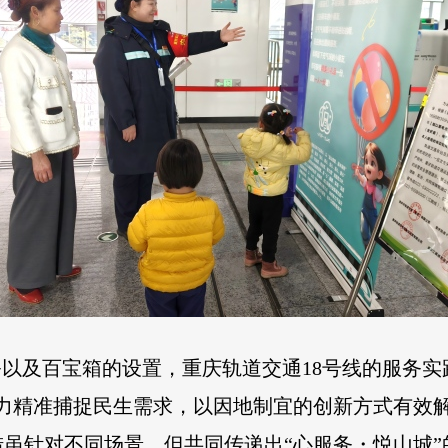
务以及百宝箱的设置，重庆轨道交通18号线的服务实
察力精准捕捉民生需求，以因地制宜的创新方式有效
虽针对不同场景，但共同传递出“心服务・悦山城