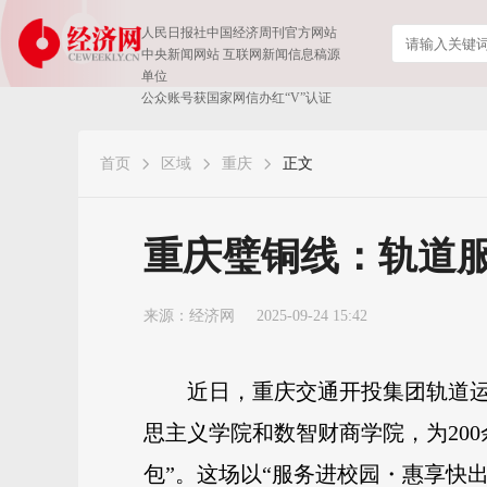
人民日报社中国经济周刊官方网站
中央新闻网站 互联网新闻信息稿源
单位
公众账号获国家网信办红“V”认证
首页
区域
重庆
正文
重庆璧铜线：轨道服
来源：
经济网
2025-09-24 15:42
近日，重庆交通开投集团轨道运
思主义学院和数智财商学院，为20
包”。这场以“服务进校园・惠享快