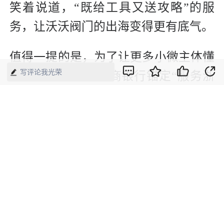
笑着说道，“既给工具又送攻略”的服
务，让沃沃阀门的出海变得更有底气。
值得一提的是，为了让更多小微主体懂
写评论我光荣
经济、懂金融，浙商银行锚定“服务浙
江、服务浙商、服务浙江人”，创新打
造“浙商大讲堂”，内容涵盖经济形势分
析、政策解读、金融产品宣讲等方面，
以“融智、融资、融服务”的组合拳，赋
能一线“真普惠、真小微”的经营主体，
去年已累计开展百余场，惠及了数千名
创业者。