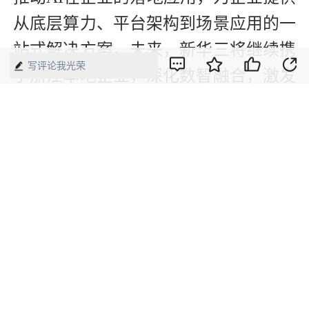
从底层算力、平台架构到场景应用的一
站式解决方案。未来，新华三将继续携
写评论我光荣
手浙江本地企业，深化数智融合，激发
创新动能，助力“数字浙江”建设迈向更
高台阶，共同书写中国企业高质量发展
的新篇章。
【来源】：经济网
版权声明：本网所有内容，凡注明“来源：中国经济周刊-经济网”、
“来源：中国经济周刊”、“来源：经济网”及带有中国经济周刊
LOGO、水印的所有文字、图片和音视频资料，版权均属《中国经
济周刊》杂志社有限公司所有，任何媒体、网站或个人未经协议授
权不得转载、摘编、链接、转贴或以其他方式使用。已经协议授权
的，在下载、转载使用时必须注明“来源：中国经济周刊-经济网”、
“来源：中国经济周刊”、“来源：经济网”，不得改动标题及文字内