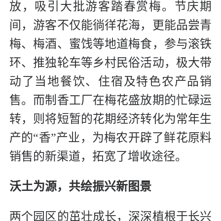
放，吸引大批游客踏春赏梅。节庆期
间，游客不仅能徜徉花海，更能品尝青
梅、梅酒、蜜饯等地道梅食，参与滚铁
环、推独轮车等乡村民俗活动，极大带
动了当地餐饮、住宿及特色农产品销
售。而制香工厂在梅花盛放期的忙碌运
转，则将短暂的花期经济转化为常年生
产的“香”产业，为梅农开辟了鲜花原料
销售的新渠道，拓宽了增收途径。
沃土为源，共绘振兴新图景
两个园区的茁壮成长，深深植根于长兴