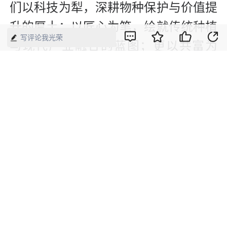
们以科技为犁，深耕物种保护与价值提
升的厚土；以匠心为笔，绘就传统种植
写评论我光荣
与现代产业融合的蓝图；更以共富为
锚，稳稳系住乡村腾飞的梦想。这一兰
一梅，早已超越观赏植物的范畴，它们
已成为长兴践行“绿水青山就是金山银
山”理念的生动注脚，是科技兴农、产
业富民的鲜活样本。当兰的清雅与梅的
产业活力在乡土中交融，我们看到的
是，一朵花如何真正开出一个产业，一
片土地如何在守护与创新中焕发持久而
旺盛的生机。（贺诗）