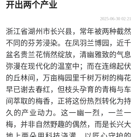
开出两个产业
2025-06-30 02:21
浙江省湖州市长兴县，常年被两种截然
不同的芬芳浸染。在凤羽兰博园，近千
盆名贵兰花悄然绽放，清幽雅致的气息
弥漫在现代化的温室中；而在连绵起伏
的丘林间，万亩梅园里千树万树的梅花
早已谢去春红，但枝头孕育的青梅与车
间萃取的梅香，正将这份热烈转化为持
久的产业动力。这一幽一烈，一兰一
梅，并非自然野趣的偶然，而是长兴大
地上两朵用科技浇灌、以匠心守护的