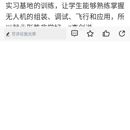
实习基地的训练，让学生能够熟练掌握
无人机的组装、调试、飞行和应用，所
以就业形势非常好。”李剑说。
写评论我光荣
在2024年全国行业职业技能竞赛——第
四届全国仪器仪表行业职业技能竞赛全
国总决赛中，李宗信夺得了特等奖，
“无人机飞手是眼下热门的新职业，我
希望毕业以后能当一名无人机的专业教
培。”
从无人机飞手到互联网营销师，还有炁
脉古中医师傅，毫无疑问，新业态、新