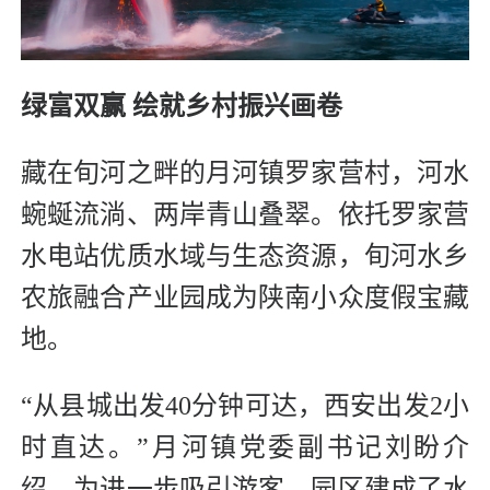
绿富双赢 绘就乡村振兴画卷
藏在旬河之畔的月河镇罗家营村，河水
蜿蜒流淌、两岸青山叠翠。依托罗家营
水电站优质水域与生态资源，旬河水乡
农旅融合产业园成为陕南小众度假宝藏
地。
“从县城出发40分钟可达，西安出发2小
时直达。”月河镇党委副书记刘盼介
绍，为进一步吸引游客，园区建成了水