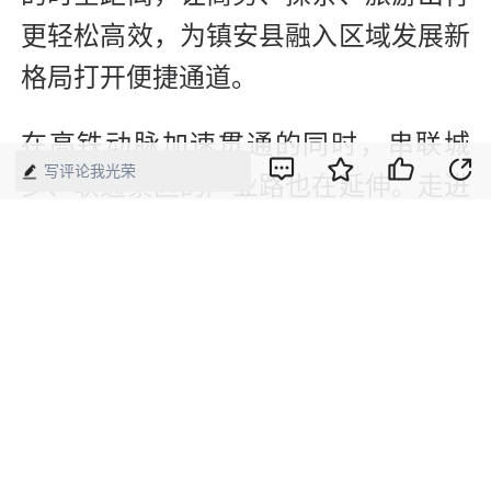
更轻松高效，为镇安县融入区域发展新
格局打开便捷通道。
在高铁动脉加速贯通的同时，串联城
写评论我光荣
乡、联通景区的产业路也在延伸。走进
永乐街道安山村，一条8.3公里的海棠
山产业路蜿蜒于群山之间。以云海、日
出闻名的海棠山便坐落于此，这里被誉
为“陕西省十佳云海景区”，每年吸引大
量摄影爱好者和游客。
“这条路起于安山村，沿安山岭而下，