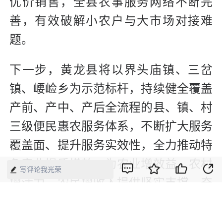
优价销售，全县农事服务网络不断完
善，有效破解小农户与大市场对接难
题。
下一步，黄龙县将以界头庙镇、三岔
镇、崾崄乡为示范标杆，持续健全覆盖
产前、产中、产后全流程的县、镇、村
三级便民惠农服务体系，不断扩大服务
覆盖面、提升服务实效性，全力推动特
色产业提质增效，为农业增效益、农村
写评论我光荣
增活力、农民增收入提供坚实支撑，奋
力谱写全县农业现代化与乡村全面振兴
新篇章。（冯星）