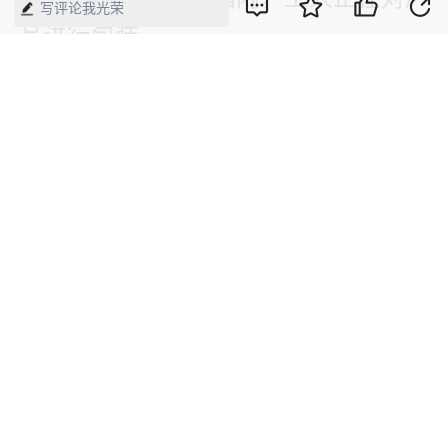
写评论我光荣
品进行包装。
长武县十里铺村，窑洞文化广场与后备
箱集市人头攒动。窑洞文化展示区、果
蔬采摘区、科技体验馆联动，成为周边
旅游避暑的网红打卡地，日均接待游客
3000余人。农文旅融合推动乡村振兴迈
入“快车道”。
咸阳的美，是生态与人文的共生，传统
与创新的共舞，城市与乡村的共进。从
渭水治理到AI赋能，从老街烟火到乡村