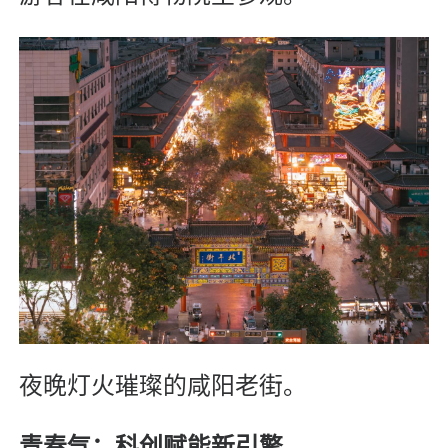
夜晚灯火璀璨的咸阳老街。
青春气：科创赋能新引擎