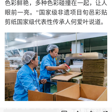
色彩鲜艳，多种色彩碰撞在一起，让人
眼前一亮。”国家级非遗项目旬邑彩贴
剪纸国家级代表性传承人何爱叶说道。
旬邑县中医药产业园内，工人正在对产