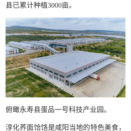
县已累计种植3000亩。
俯瞰永寿县蛋品一号科技产业园。
‌淳化荞面饸饹‌是咸阳当地的特色美食，