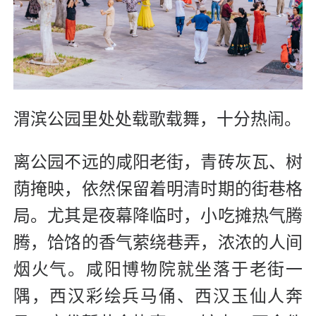
渭滨公园里处处载歌载舞，十分热闹。
离公园不远的咸阳老街，青砖灰瓦、树
荫掩映，依然保留着明清时期的街巷格
局。尤其是夜幕降临时，小吃摊热气腾
腾，饸饹的香气萦绕巷弄，浓浓的人间
烟火气。咸阳博物院就坐落于老街一
隅，西汉彩绘兵马俑、西汉玉仙人奔