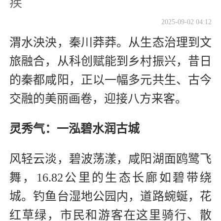
疾
2025-09-02 04:12
渭水泱泱，秦川莽莽。从生态治理到文
旅融合，从科创赋能到乡村振兴，昔日
的秦都咸阳，正以一幅多元共生、古今
交融的美丽画卷，迎接八方来客。
灵秀气：一泓碧水润古城
风轻云淡，碧波荡漾，咸阳湖面鸥鹭飞
舞，16.82公里的生态长廊如碧带绕
城。钓鱼台湿地公园内，道路蜿蜒，花
红草绿，市民和游客在这里骑行、散