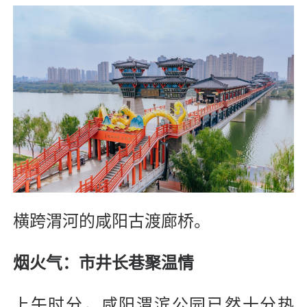
横跨渭河的咸阳古渡廊桥。
烟火气：市井长巷聚温情
上午时分，咸阳渭滨公园已然十分热