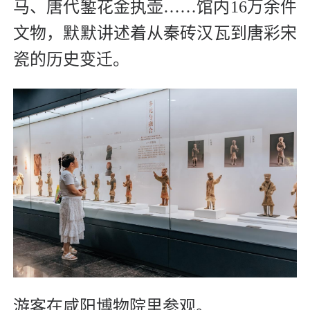
马、唐代錾花金执壶……馆内16万余件
文物，默默讲述着从秦砖汉瓦到唐彩宋
瓷的历史变迁。
游客在咸阳博物院里参观。