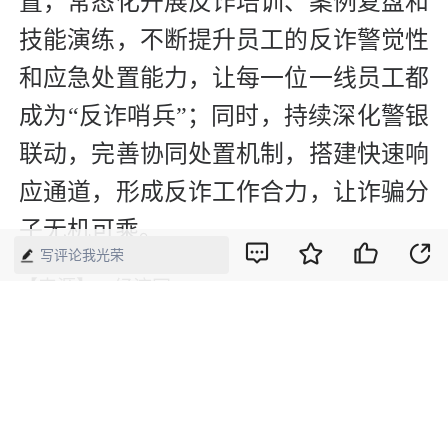
置，常态化开展反诈培训、案例复盘和
技能演练，不断提升员工的反诈警觉性
和应急处置能力，让每一位一线员工都
成为“反诈哨兵”；同时，持续深化警银
联动，完善协同处置机制，搭建快速响
应通道，形成反诈工作合力，让诈骗分
子无机可乘。
写评论我光荣
【来源】：经济网
版权声明：本网所有内容，凡注明“来源：中国经济周刊-经济网”、
“来源：中国经济周刊”、“来源：经济网”及带有中国经济周刊
LOGO、水印的所有文字、图片和音视频资料，版权均属《中国经
济周刊》杂志社有限公司所有，任何媒体、网站或个人未经协议授
权不得转载、摘编、链接、转贴或以其他方式使用。已经协议授权
的，在下载、转载使用时必须注明“来源：中国经济周刊-经济网”、
“来源：中国经济周刊”、“来源：经济网”，不得改动标题及文字内