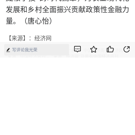
发展和乡村全面振兴贡献政策性金融力
量。（唐心怡）
【来源】：经济网
写评论我光荣
版权声明：本网所有内容，凡注明“来源：中国经济周刊-经济网”、
“来源：中国经济周刊”、“来源：经济网”及带有中国经济周刊
LOGO、水印的所有文字、图片和音视频资料，版权均属《中国经
济周刊》杂志社有限公司所有，任何媒体、网站或个人未经协议授
权不得转载、摘编、链接、转贴或以其他方式使用。已经协议授权
的，在下载、转载使用时必须注明“来源：中国经济周刊-经济网”、
“来源：中国经济周刊”、“来源：经济网”，不得改动标题及文字内
容，违者将依法追究责任。 凡本网注明“来源：XXX（非中国经济
周刊或经济网）”的文/图等稿件，均转载自其它媒体，转载目的在
于传递更多信息，并不代表本网赞同其观点和对其真实性负责。如
其他媒体、网站或个人转载使用，请与著作权人联系，并自负法律
责任。