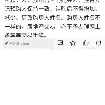
与预订人、预出售合同购买人、预告登
记预购人保持一致，认购后不得增加、
减少、更改购房人姓名。购房人姓名不
一样的，房地产交易中心不予办理网上
备案等交易手续。
写评论我光荣
三是应当制定《销售公告》、《摇号排
序规则公告》、《准售房源公告》、
《意向认购客户（积累客户）名单公
告》，并必须在摇号前一天以醒目方式
在销售现场公示，并另行向东方公证处
申请保全证据公证。