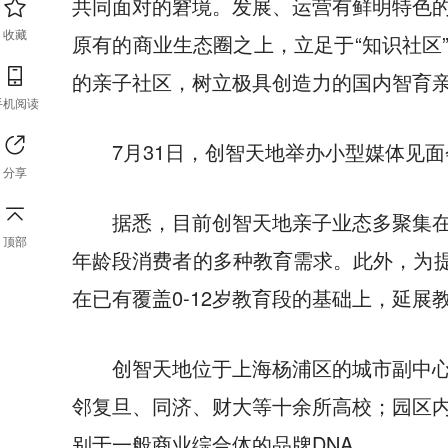
共同面对的窘境。发展、运营有鲜明特色
收藏
原有的商业生态圈之上，立足于“知识社区
的亲子社区，树立极具创造力的国内智育
手机阅读
7月31日，创智天地举办小型媒体见
分享
据悉，目前创智天地亲子业态多聚集
顶部
年龄段消费者的多种教育需求。此外，为提
在已有覆盖0-12岁教育段的基础上，延
创智天地位于上海杨浦区的城市副中
邻复旦、同济、财大等十余所高校；园区
别于一般商业综合体的品牌DNA。