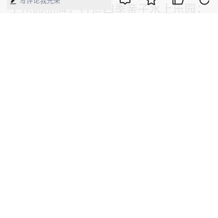
写评论我光荣
上乐园品牌，打造四季亲子水上乐园；
——森林公园则将通过建设超大体育绿
地空间和无动力乐园，创新微度假生活
模式，更新市民的周末向往。
临沂奥体公园通过“体育+商业+文化”的
立体布局，将构建起覆盖全时段、全龄
层的消费生态，既服务于赛事经济与高
端商务需求，也融入市民日常休闲生
活。
“我们希望奥体公园不仅仅是个体育场