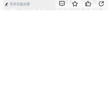
答、同频共振，主动对接省、市政策导
写评论我光荣
向，推动技术标准制定与制度体系完善
同步推进，实现风险防控从“事后处置”
向“事前预防”转变，推动济南公共资源
交易事业高质量发展，为强省会建设、
数字中国建设、全国统一大市场建设做
出新的更大贡献，用心用力书写好新征
程上进一步全面深化改革的“实践续篇”
和“时代新篇”。
【来源】：经济网
版权声明：本网所有内容，凡注明“来源：中国经济周刊-经济网”、
“来源：中国经济周刊”、“来源：经济网”及带有中国经济周刊
LOGO、水印的所有文字、图片和音视频资料，版权均属《中国经