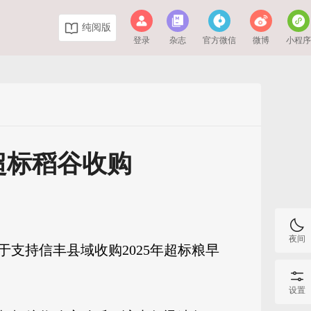
纯阅版
登录
杂志
官方微信
微博
小程
超标稻谷收购
夜间
于支持信丰县域收购2025年超标粮早
设置