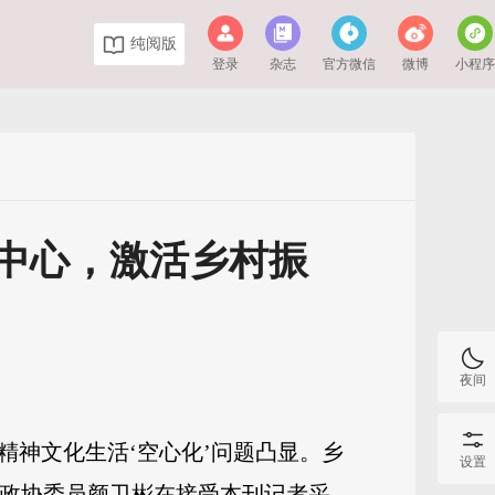
纯阅版
登录
杂志
官方微信
微博
小程
中心，激活乡村振
夜间
精神文化生活‘空心化’问题凸显。乡
设置
省政协委员颜卫彬在接受本刊记者采