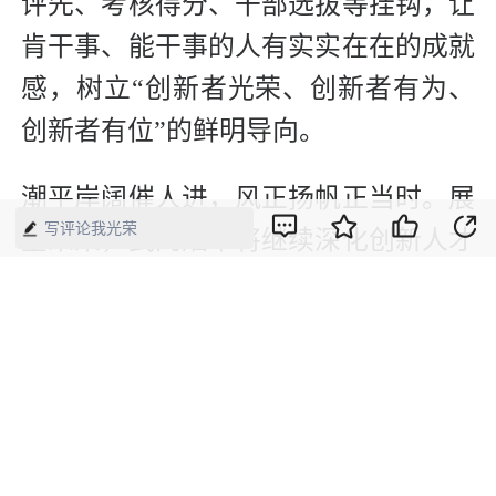
评先、考核得分、干部选拔等挂钩，让
肯干事、能干事的人有实实在在的成就
感，树立“创新者光荣、创新者有为、
创新者有位”的鲜明导向。
潮平岸阔催人进，风正扬帆正当时。展
写评论我光荣
望未来，武冈烟草将继续深化创新人才
队伍培育，不断优化创新生态环境，鼓
励引导青年干部职工勇立潮头、锐意探
索，让创新的种子在这片热土上持续生
根发芽、开花结果，打造“1+1>N”的人
才裂变、创新增值工程。（肖姣琼）