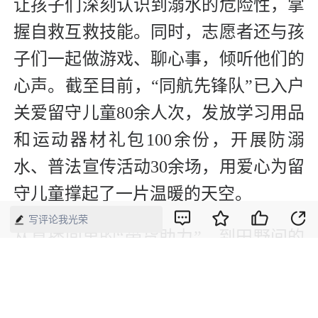
让孩子们深刻认识到溺水的危险性，掌
握自救互救技能。同时，志愿者还与孩
子们一起做游戏、聊心事，倾听他们的
心声。截至目前，“同航先锋队”已入户
关爱留守儿童80余人次，发放学习用品
和运动器材礼包100余份，开展防溺
水、普法宣传活动30余场，用爱心为留
守儿童撑起了一片温暖的天空。
写评论我光荣
从直播间里的“带货助力”，到田野间的
“农忙帮扶”，再到农户家中的“温情关
爱”，衡东县局的“同航先锋队”用实际
行动践行着“奉献、友爱、互助、进步”