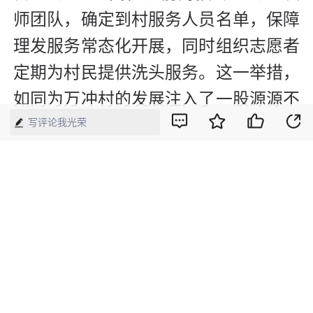
师团队，确定到村服务人员名单，保障
理发服务常态化开展，同时组织志愿者
定期为村民提供洗头服务。这一举措，
如同为万冲村的发展注入了一股源源不
断的动力。
写评论我光荣
在乡村全面振兴的道路上，孝昌县局以
公益服务为契机，拉开了多元帮扶的序
幕。相信在他们的持续努力下，万冲村
的基础设施将不断完善，产业发展将蒸
蒸日上，村民们的生活将更加幸福美
满。（王林）