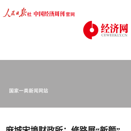
麻城宋埠财政所：修路展“新颜”