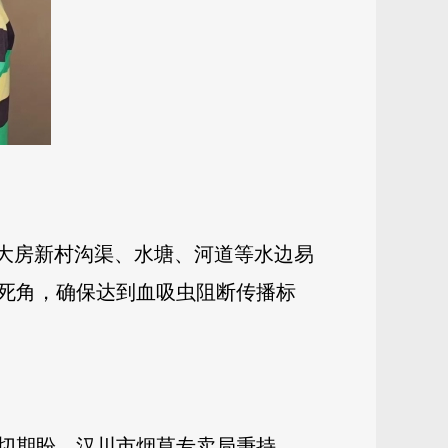
对大房新村沟渠、水塘、河道等水边易
死角，确保达到血吸虫阻断传播标
切期盼。汉川市烟草专卖局秉持