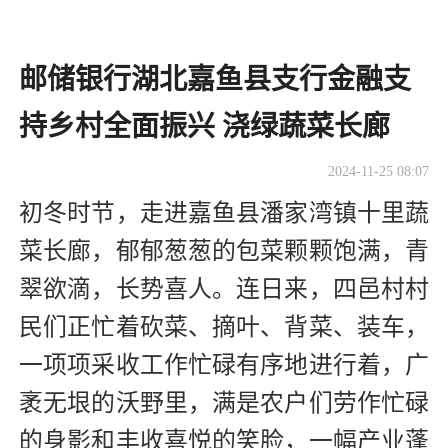
邮储银行湖北嘉鱼县支行金融支
持乡村全面振兴 浇绿蔬菜长廊
2024-11-25 08:07
初冬时节，走进嘉鱼县潘家湾镇十里蔬
菜长廊，郁郁葱葱的包菜颗颗饱满，青
翠欲滴，长势喜人。连日来，四邑村村
民们正忙着砍菜、摘叶、背菜、装车，
一项项采收工作忙碌有序地进行着，广
袤无垠的沃野里，满是农户们劳作忙碌
的身影和丰收喜悦的笑脸，一幅产业蓬