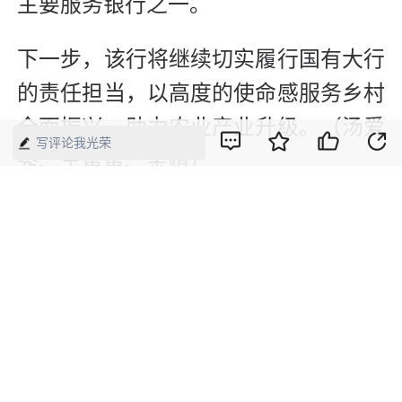
主要服务银行之一。
下一步，该行将继续切实履行国有大行
的责任担当，以高度的使命感服务乡村
全面振兴，助力农业产业升级。（汤爱
写评论我光荣
秀、王蜜蜜、余靖）
【来源】：经济网
版权声明：本网所有内容，凡注明“来源：中国经济周刊-经济网”、
“来源：中国经济周刊”、“来源：经济网”及带有中国经济周刊
LOGO、水印的所有文字、图片和音视频资料，版权均属《中国经
济周刊》杂志社有限公司所有，任何媒体、网站或个人未经协议授
权不得转载、摘编、链接、转贴或以其他方式使用。已经协议授权
的，在下载、转载使用时必须注明“来源：中国经济周刊-经济网”、
“来源：中国经济周刊”、“来源：经济网”，不得改动标题及文字内
容，违者将依法追究责任。 凡本网注明“来源：XXX（非中国经济
周刊或经济网）”的文/图等稿件，均转载自其它媒体，转载目的在