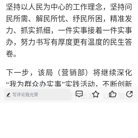
坚持以人民为中心的工作理念，坚持问
民所需、解民所忧、纾民所困，精准发
力、抓实抓细，一件实事接着一件实事
办，努力书写有厚度更有温度的民生答
卷。
下一步，该局（营销部）将继续深化
“我为群众办实事”实践活动，不断创新
拓宽实践形式，从细节出发，以更加优
写评论我光荣
质的服务和更加坚定的步伐，用实际行
动回应群众期盼，增强人民群众获得
感、幸福感、安全感。（方维、邱锦