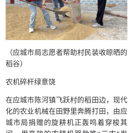
（应城市局志愿者帮助村民装收晾晒的
稻谷）
农机碎杆绿意饶
在应城市陈河镇飞跃村的稻田边，现代
化的农业机械在田野里奔腾打田，由应
城市局捐赠的旋耕机正轰鸣着穿梭其